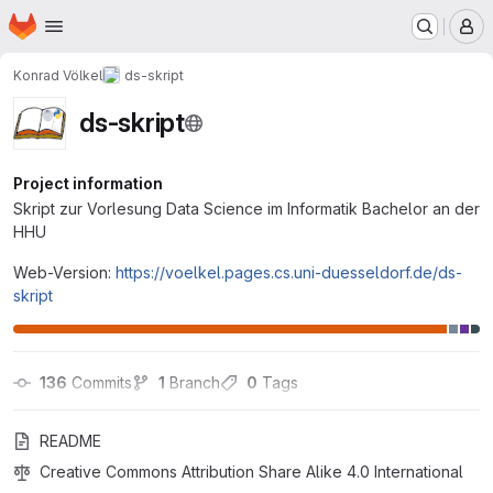
Homepage
Skip to main content
M
Konrad Völkel
ds-skript
ds-skript
Project information
Skript zur Vorlesung Data Science im Informatik Bachelor an der
HHU
Web-Version:
https://voelkel.pages.cs.uni-duesseldorf.de/ds-
skript
136
 Commits
1
 Branch
0
 Tags
README
Creative Commons Attribution Share Alike 4.0 International